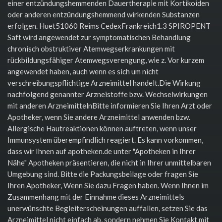
einer entzündungshemmenden Dauertherapie mit Kortikoiden
oder anderen entzündungshemmend wirkenden Substanzen
erfolgen. Huet51060 Reims CedexFrankreich1.3 SPIROPENT
Saft wird angewendet zur symptomatischen Behandlung
chronisch obstruktiver Atemwegserkrankungen mit
rückbildungsfähiger Atemwegsverengung, wie z. Vor kurzem
angewendet haben, auch wenn es sich um nicht
verschreibungspflichtige Arzneimittel handelt.Die Wirkung
nachfolgend genannter Arzneistoffe bzw. Wechselwirkungen
mit anderen ArzneimittelnBitte informieren Sie Ihren Arzt oder
Apotheker, wenn Sie andere Arzneimittel anwenden bzw.
Allergische Hautreaktionen können auftreten, wenn unser
Immunsystem überempfindlich reagiert. Es kann vorkommen,
dass wir Ihnen auf apotheken.de unter "Apotheken in Ihrer
Nähe" Apotheken präsentieren, die nicht in Ihrer unmittelbaren
Umgebung sind. Bitte die Packungsbeilage oder fragen Sie
Ihren Apotheker, Wenn Sie dazu Fragen haben. Wenn Ihnen im
Zusammenhang mit der Einnahme dieses Arzneimittels
unerwünschte Begleiterscheinungen auffallen, setzen Sie das
Arzneimittel nicht einfach ab, sondern nehmen Sie Kontakt mit