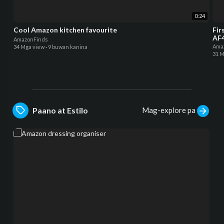
0:24
Cool Amazon kitchen favourite
Fir
AF4
AmazonFinds
Ama
34 Mga view
·
9 buwan kanina
31 M
Mag-explore pa
Paano at Estilo