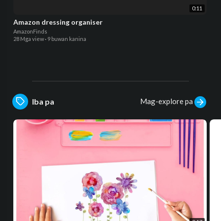
0:11
Amazon dressing organiser
AmazonFinds
28 Mga view
·
9 buwan kanina
Mag-explore pa
Iba pa