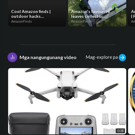
Cool Amazon finds |
Amazon's favourite
A
outdoor hacks
leaves collector
| 
#coolamazonfinds
#amazonfinds #reels
#
AmazonFinds
AmazonFinds
Am
#outdoorfun
#foryou
#
#outdoorhacks #foryou
#amazonfavorites
#
#reels
#outdoorfinds
Mag-explore pa
Mga nangungunang video
0:38