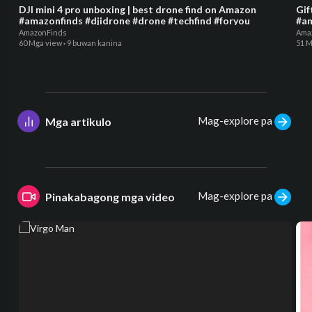
DJI mini 4 pro unboxing | best drone find on Amazon
Gif
#amazonfinds #djidrone #drone #techfind #foryou
#am
AmazonFinds
Ama
60 Mga view
·
9 buwan kanina
51 M
Mag-explore pa
Mga artikulo
Mag-explore pa
Pinakabagong mga video