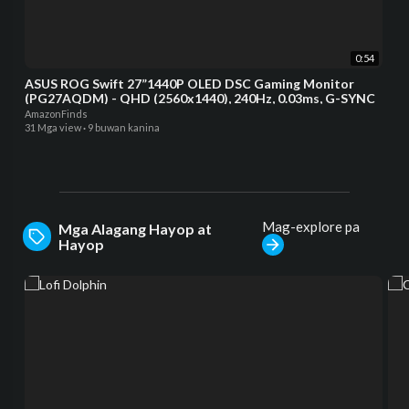
0:54
ASUS ROG Swift 27”1440P OLED DSC Gaming Monitor
(PG27AQDM) - QHD (2560x1440), 240Hz, 0.03ms, G-SYNC
AmazonFinds
31 Mga view
·
9 buwan kanina
Mag-explore pa
Mga Alagang Hayop at
Hayop