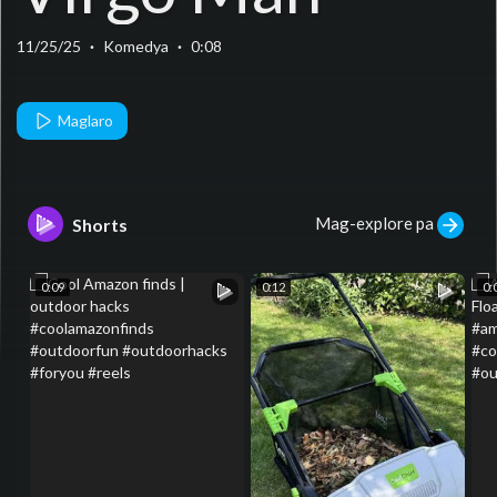
11/25/25
·
Komedya
·
0:08
Maglaro
Mag-explore pa
Shorts
0:09
0:12
0: