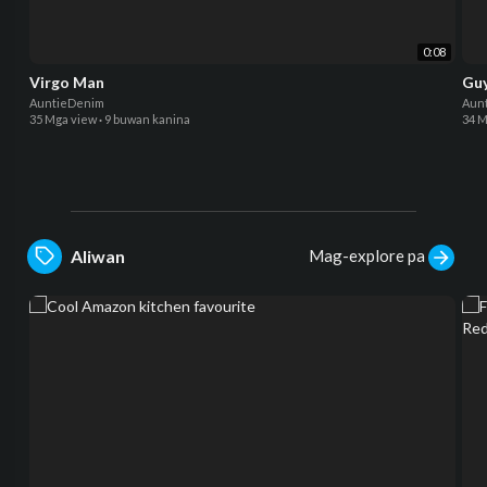
0:08
Virgo Man
Guy
AuntieDenim
Aun
35 Mga view
·
9 buwan kanina
34 M
Mag-explore pa
Aliwan