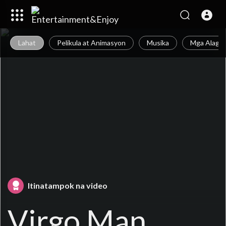
Lahat
Pelikula at Animasyon
Musika
Mga Alagan
Itinatampok na video
Virgo Man