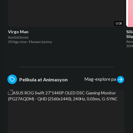
0:08
Virgo Man
Sil
Sli
AuntieDenim
Ama
35 Mga view
·
9 buwan kanina
30 M
Mag-explore pa
Pelikula at Animasyon