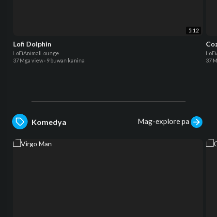
5:12
Lofi Dolphin
Coz
LoFiAnimalLounge
LoF
37 Mga view
·
9 buwan kanina
37 M
Mag-explore pa
Komedya