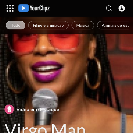
Tudo
Filme e animação
Música
Animais de esti
Vídeo em destaque
Virgo Man