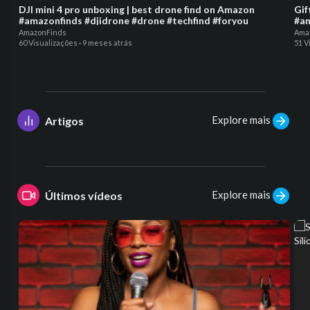
DJI mini 4 pro unboxing | best drone find on Amazon
Gif
#amazonfinds #djidrone #drone #techfind #foryou
#am
AmazonFinds
Ama
60 Visualizações
·
9 meses atrás
51 V
Explore mais
Artigos
Explore mais
Últimos vídeos