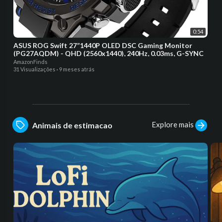
0:54
ASUS ROG Swift 27”1440P OLED DSC Gaming Monitor
(PG27AQDM) - QHD (2560x1440), 240Hz, 0.03ms, G-SYNC
AmazonFinds
31 Visualizações
·
9 meses atrás
Explore mais
Animais de estimacao