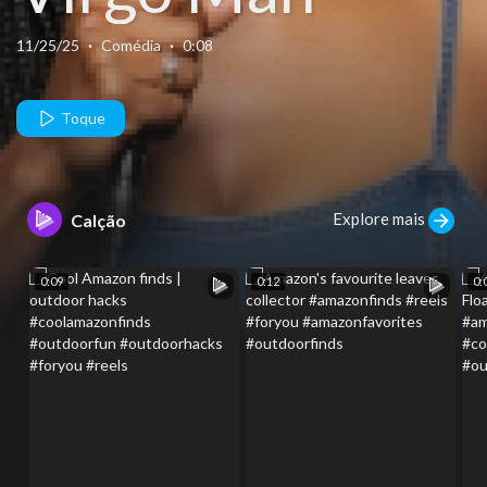
11/25/25
·
Comédia
·
0:08
Toque
Explore mais
Calção
0:09
0:12
0: