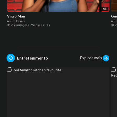
0:08
Virgo Man
Guy
AuntieDenim
Aun
35 Visualizações
·
9 meses atrás
34 V
Explore mais
Entretenimento