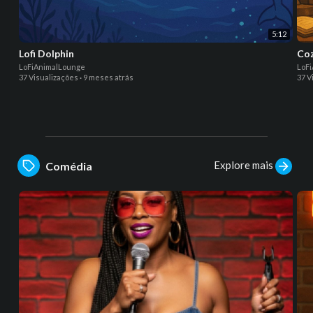
5:12
Lofi Dolphin
Coz
LoFiAnimalLounge
LoF
37 Visualizações
·
9 meses atrás
37 V
Explore mais
Comédia