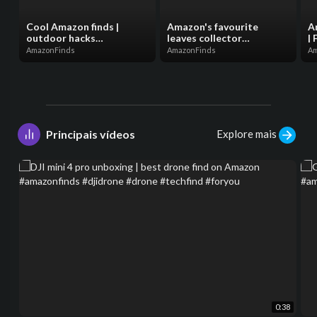
Cool Amazon finds |
Amazon's favourite
A
outdoor hacks
leaves collector
| 
#coolamazonfinds
#amazonfinds #reels
#
AmazonFinds
AmazonFinds
Am
#outdoorfun
#foryou
#
#outdoorhacks #foryou
#amazonfavorites
#
#reels
#outdoorfinds
Explore mais
Principais vídeos
0:38