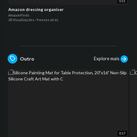
0:11
Amazon dressing organiser
AmazonFinds
28 Visualizações
·
9 meses atrás
Explore mais
Outro
0:17