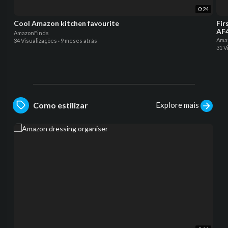
0:24
Cool Amazon kitchen favourite
Fir
AF4
AmazonFinds
Ama
34 Visualizações
·
9 meses atrás
31 V
Explore mais
Como estilizar