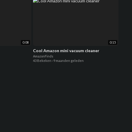
0:08
0:15
Cool Amazon mini vacuum cleaner
AmazonFinds
43 Bekeken
·
9 maanden geleden