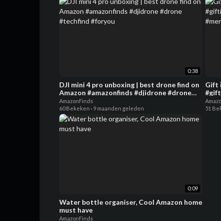
0:38
DJI mini 4 pro unboxing | best drone find on
Gift
Amazon #amazonfinds #djidrone #drone
#gif
#techfind #foryou
#me
AmazonFinds
Amazo
60 Bekeken
·
9 maanden geleden
51 Be
0:09
Water bottle organiser, Cool Amazon home
must have
AmazonFinds