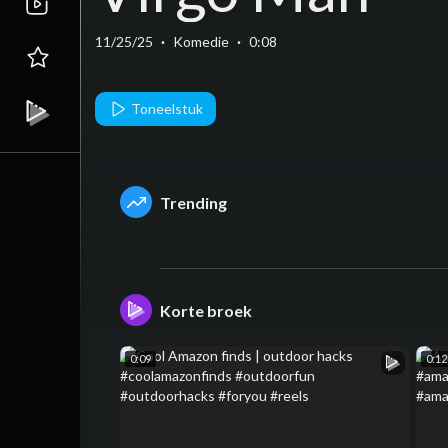
11/25/25
·
Komedie
·
0:08
Toneelstuk
Trending
Korte broek
0:09
0:12