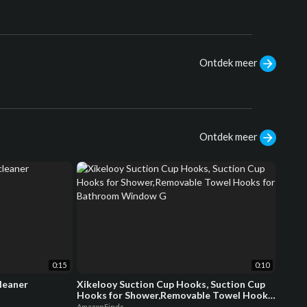
Ontdek meer
Ontdek meer
0:15
0:10
leaner
Xikelooy Suction Cup Hooks, Suction Cup
Hooks for Shower,Removable Towel Hooks
for Bathroom Window G
AmazonFinds