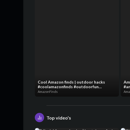
Cool Amazon finds | outdoor hacks
Ama
#coolamazonfinds #outdoorfun
#am
#outdoorhacks #foryou #reels
#a
AmazonFinds
Ama
Top video's