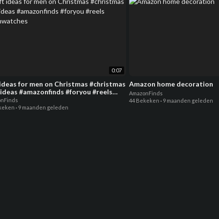
0:07
 ideas for men on Christmas #christmas
Amazon home decoration
tideas #amazonfinds #foryou #reels
AmazonFinds
nwatches
nFinds
44 Bekeken
·
9 maanden geleden
keken
·
9 maanden geleden