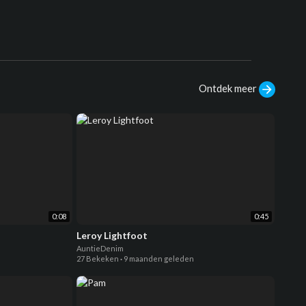
Ontdek meer
0:08
0:45
Leroy Lightfoot
AuntieDenim
27 Bekeken
·
9 maanden geleden