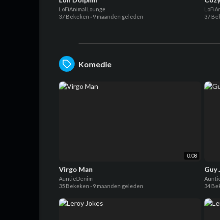
LoFiAnimalLounge
LoFiA
37 Bekeken
·
9 maanden geleden
37 Be
Komedie
0:08
Virgo Man
Guy 
AuntieDenim
Aunti
35 Bekeken
·
9 maanden geleden
34 Be