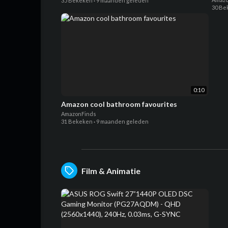
35 Bekeken
·
9 maanden geleden
30 Be
0:10
Amazon cool bathroom favourites
AmazonFinds
31 Bekeken
·
9 maanden geleden
Film & Animatie