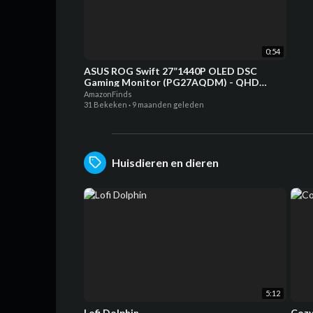
0:54
ASUS ROG Swift 27”1440P OLED DSC
Gaming Monitor (PG27AQDM) - QHD
(2560x1440), 240Hz, 0.03ms, G-SYNC
AmazonFinds
31 Bekeken
·
9 maanden geleden
Huisdieren en dieren
5:12
Lofi Dolphin
Cozy