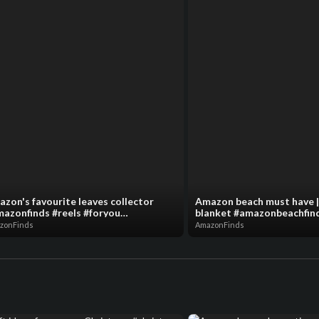
zon's favourite leaves collector
Amazon beach must have |
azonfinds #reels #foryou
blanket #amazonbeachfin
mazonfavorites #outdoorfinds
#coolamazonfinds #outdo
zonFinds
AmazonFinds