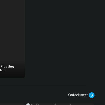
 Floating
ds
orfun #reels
Ontdek meer