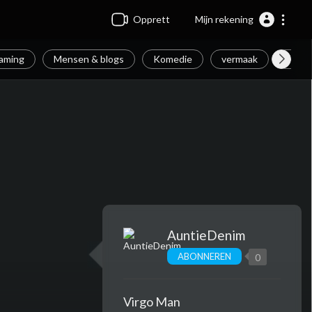
Opprett
Mijn rekening
aming
Mensen & blogs
Komedie
vermaak
Nieuw
AuntieDenim
ABONNEREN
0
Virgo Man