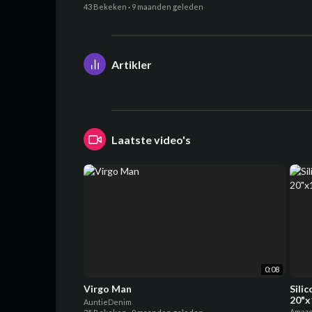
43 Bekeken
·
9 maanden geleden
Artikler
Laatste video's
0:08
Virgo Man
Sili
20"x
AuntieDenim
with
Amazo