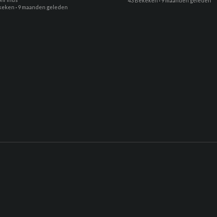
43 Bekeken
·
9 maanden geleden
keken
·
9 maanden geleden