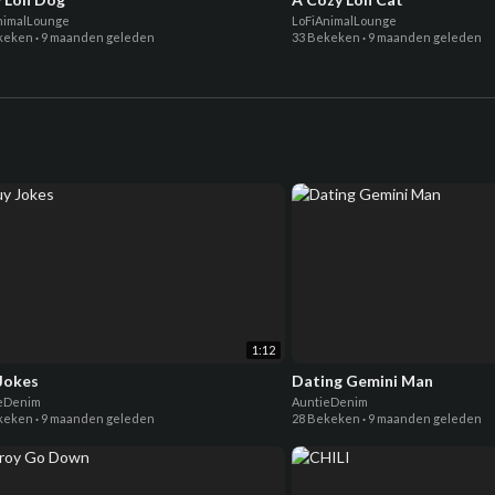
nimalLounge
LoFiAnimalLounge
keken
·
9 maanden geleden
33 Bekeken
·
9 maanden geleden
1:12
Jokes
Dating Gemini Man
eDenim
AuntieDenim
keken
·
9 maanden geleden
28 Bekeken
·
9 maanden geleden