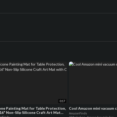
0:17
cone Painting Mat for Table Protection,
Cool Amazon mini vacuum c
16" Non-Slip Silicone Craft Art Mat
AmazonFinds
 C
nFinds