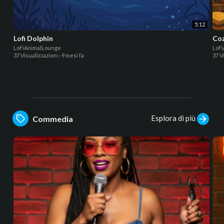
5:12
Lofi Dolphin
Coz
LoFiAnimalLounge
LoF
37 Visualizzazioni
·
9 mesi fa
37 V
Esplora di più
Commedia