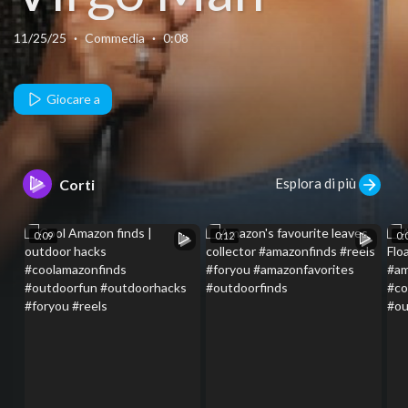
11/25/25
·
Commedia
·
0:08
Giocare a
Esplora di più
Corti
0:09
0:12
0: