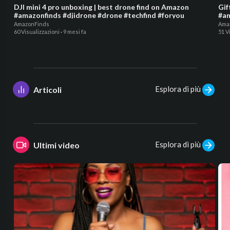
DJI mini 4 pro unboxing | best drone find on Amazon
Gif
#amazonfinds #djidrone #drone #techfind #foryou
#am
AmazonFinds
Ama
60 Visualizzazioni
·
9 mesi fa
51 V
Esplora di più
Articoli
Esplora di più
Ultimi video