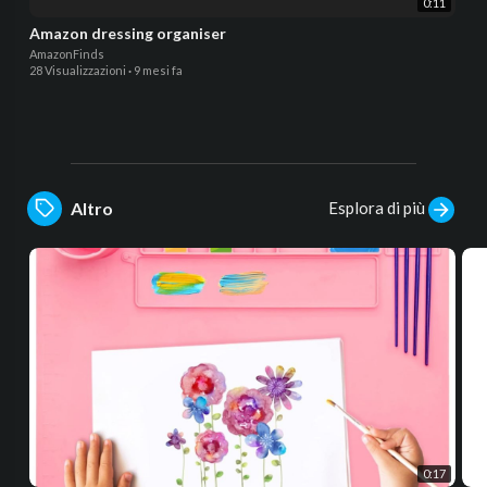
0:11
Amazon dressing organiser
AmazonFinds
28 Visualizzazioni
·
9 mesi fa
Esplora di più
Altro
0:17