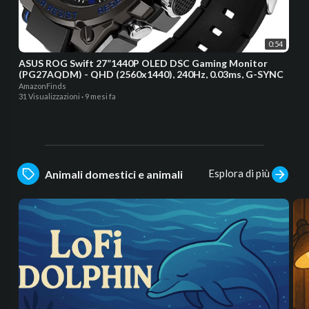
0:54
ASUS ROG Swift 27”1440P OLED DSC Gaming Monitor
(PG27AQDM) - QHD (2560x1440), 240Hz, 0.03ms, G-SYNC
AmazonFinds
31 Visualizzazioni
·
9 mesi fa
Esplora di più
Animali domestici e animali