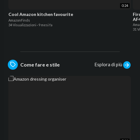
0:24
Cool Amazon kitchen favourite
Fir
AF4
AmazonFinds
Ama
34 Visualizzazioni
·
9 mesi fa
31 V
Esplora di più
Come fare e stile