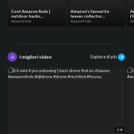
Cool Amazon finds |
Amazon's favourite
A
outdoor hacks
leaves collector
| 
#coolamazonfinds
#amazonfinds #reels
#
AmazonFinds
AmazonFinds
Am
#outdoorfun
#foryou
#
#outdoorhacks #foryou
#amazonfavorites
#
#reels
#outdoorfinds
Esplora di più
I migliori video
0:38