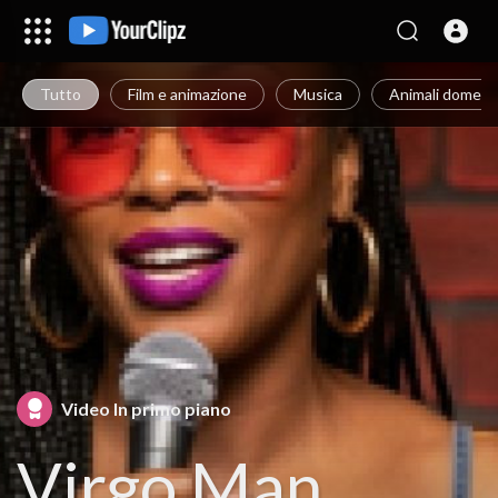
Tutto
Film e animazione
Musica
Animali domestic
Video In primo piano
Virgo Man