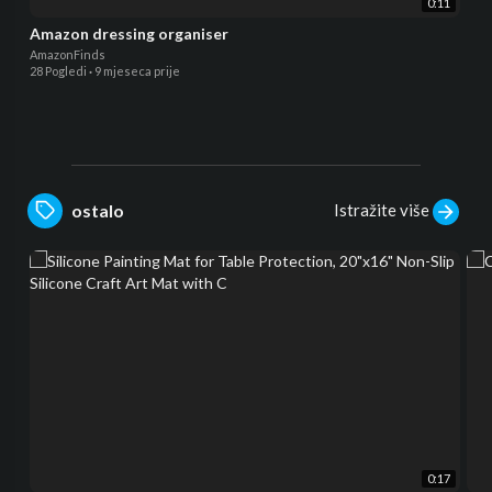
0:11
Amazon dressing organiser
AmazonFinds
28 Pogledi
·
9 mjeseca prije
Istražite više
ostalo
0:17