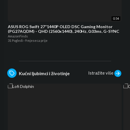
0:54
ASUS ROG Swift 27”1440P OLED DSC Gaming Monitor
(PG27AQDM) - QHD (2560x1440), 240Hz, 0.03ms, G-SYNC
AmazonFinds
31 Pogledi
·
9 mjeseca prije
Istražite više
Kućni ljubimci i životinje