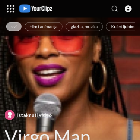
svi
Film i animacija
glazba, muzika
Kućni ljubimci i
Istaknuti video
Virgo Man