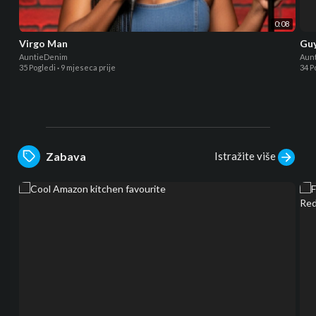
0:08
Virgo Man
Guy
AuntieDenim
Aun
35 Pogledi
·
9 mjeseca prije
34 P
Istražite više
Zabava