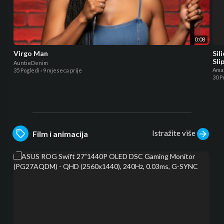
0:08
Virgo Man
Sil
Sli
AuntieDenim
Ama
35 Pogledi
·
9 mjeseca prije
30 P
Istražite više
Film i animacija