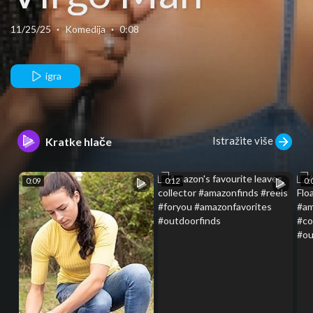
11/25/25
·
Komedija
·
0:08
igra
Istražite više
Kratke hlače
0:09
0:12
0: