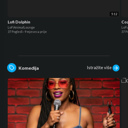
5:12
Lofi Dolphin
Coz
LoFiAnimalLounge
LoF
37 Pogledi
·
9 mjeseca prije
37 P
Istražite više
Komedija