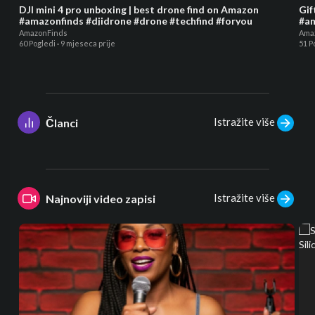
DJI mini 4 pro unboxing | best drone find on Amazon
Gif
#amazonfinds #djidrone #drone #techfind #foryou
#am
AmazonFinds
Ama
60 Pogledi
·
9 mjeseca prije
51 P
Istražite više
Članci
Istražite više
Najnoviji video zapisi