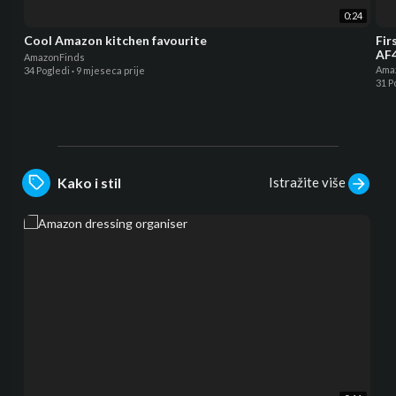
0:24
Cool Amazon kitchen favourite
Fir
AF4
AmazonFinds
Ama
34 Pogledi
·
9 mjeseca prije
31 P
Istražite više
Kako i stil